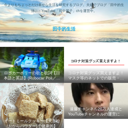
今よりもちょっとだけ幸せな生活を研究するブログ。夫婦でブログ「田中的生
活」・YouTube「田中麗子」chを運営中。
田中的生活
ロボカーポリーの歌と歌詞【日
コロナ対策グッズ買えますよ！
本語と英語】(Robocar Poli／ロ
マスク等のネットでの販売・供
ボカーポリス)
給状況のまとめ #ここにあるよ
ー
遠藤チャンネル20万人達成と
YouTubeチャンネルの運営につ
いて【2020年6月】
オートミールクッキー【大豆粉
(おからパウダー)で健康的】