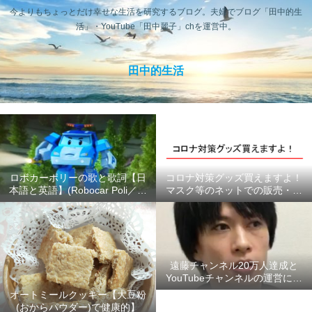
今よりもちょっとだけ幸せな生活を研究するブログ。夫婦でブログ「田中的生
活」・YouTube「田中麗子」chを運営中。
田中的生活
ロボカーポリーの歌と歌詞【日
コロナ対策グッズ買えますよ！
本語と英語】(Robocar Poli／ロ
マスク等のネットでの販売・供
ボカーポリス)
給状況のまとめ #ここにあるよ
ー
遠藤チャンネル20万人達成と
YouTubeチャンネルの運営につ
いて【2020年6月】
オートミールクッキー【大豆粉
(おからパウダー)で健康的】