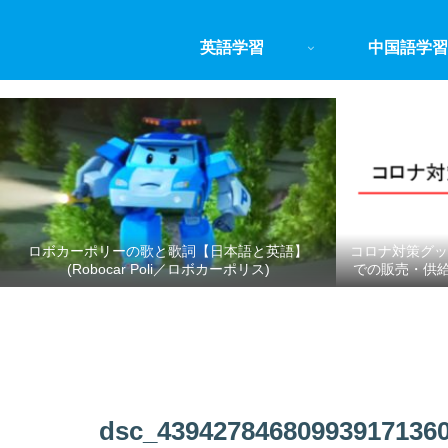
英語学習
中国語学習
ロボカーポリーの歌と歌詞【日本語と英語】
コロナ対策グッ
(Robocar Poli／ロボカーポリス)
での販売・供
dsc_439427846809939171360