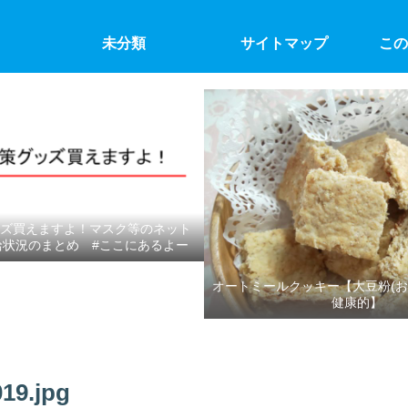
未分類
サイトマップ
この
ズ買えますよ！マスク等のネット
給状況のまとめ #ここにあるよー
オートミールクッキー【大豆粉(お
健康的】
19.jpg