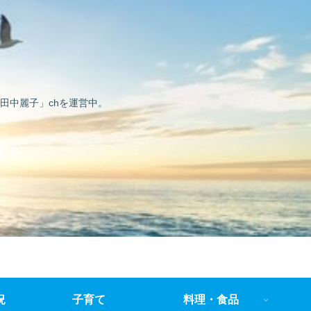
田中麗子」chを運営中。
況
子育て
料理・食品