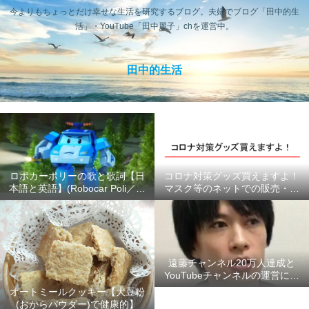
今よりもちょっとだけ幸せな生活を研究するブログ。夫婦でブログ「田中的生
活」・YouTube「田中麗子」chを運営中。
田中的生活
ロボカーポリーの歌と歌詞【日
コロナ対策グッズ買えますよ！
本語と英語】(Robocar Poli／ロ
マスク等のネットでの販売・供
ボカーポリス)
給状況のまとめ #ここにあるよ
ー
遠藤チャンネル20万人達成と
YouTubeチャンネルの運営につ
いて【2020年6月】
オートミールクッキー【大豆粉
(おからパウダー)で健康的】