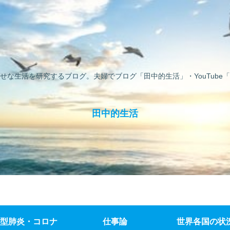
せな生活を研究するブログ。夫婦でブログ「田中的生活」・YouTube「
田中的生活
型肺炎・コロナ
仕事論
世界各国の状