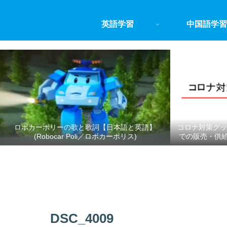
英語学習
中国語学習
ロボカーポリーの歌と歌詞【日本語と英語】
コロナ対策グッ
(Robocar Poli／ロボカーポリス)
での販売・供
DSC_4009