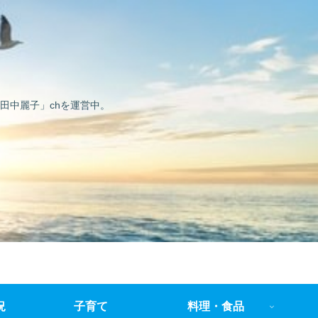
田中麗子」chを運営中。
況
子育て
料理・食品