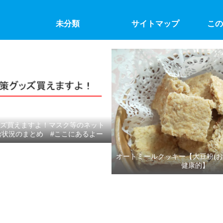
未分類
サイトマップ
この
ズ買えますよ！マスク等のネット
給状況のまとめ #ここにあるよー
オートミールクッキー【大豆粉(お
健康的】