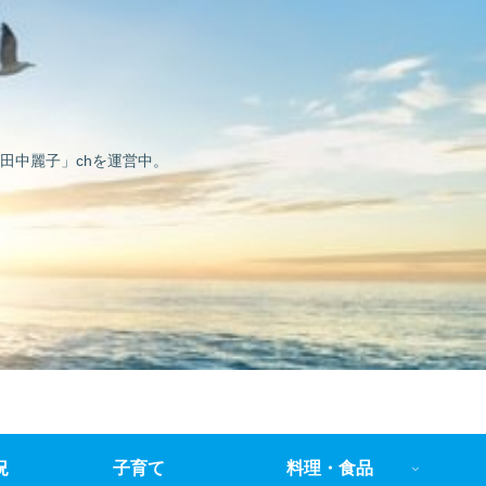
田中麗子」chを運営中。
況
子育て
料理・食品