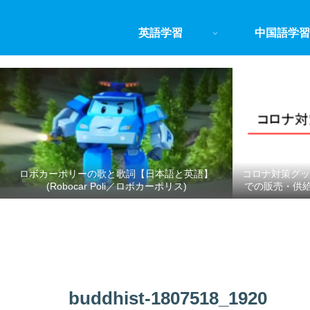
英語学習
中国語学習
ロボカーポリーの歌と歌詞【日本語と英語】
コロナ対策グッ
(Robocar Poli／ロボカーポリス)
での販売・供
buddhist-1807518_1920