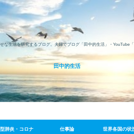
せな生活を研究するブログ。夫婦でブログ「田中的生活」・YouTube「
田中的生活
型肺炎・コロナ
仕事論
世界各国の状