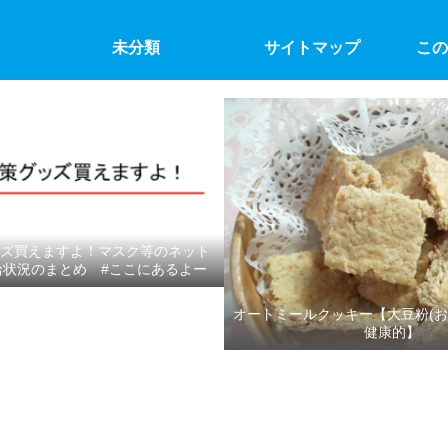
未分類
サイトマップ
この
ズ買えますよ！マスク等のネット
給状況のまとめ #ここにあるよー
オートミールクッキー【大豆粉(お
健康的】