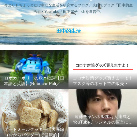
今よりもちょっとだけ幸せな生活を研究するブログ。夫婦でブログ「田中的生
活」・YouTube「田中麗子」chを運営中。
田中的生活
ロボカーポリーの歌と歌詞【日
コロナ対策グッズ買えますよ！
本語と英語】(Robocar Poli／ロ
マスク等のネットでの販売・供
ボカーポリス)
給状況のまとめ #ここにあるよ
ー
遠藤チャンネル20万人達成と
YouTubeチャンネルの運営につ
いて【2020年6月】
オートミールクッキー【大豆粉
(おからパウダー)で健康的】