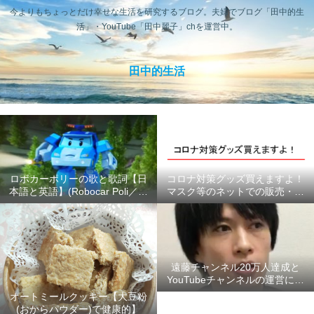
今よりもちょっとだけ幸せな生活を研究するブログ。夫婦でブログ「田中的生
活」・YouTube「田中麗子」chを運営中。
田中的生活
ロボカーポリーの歌と歌詞【日
コロナ対策グッズ買えますよ！
本語と英語】(Robocar Poli／ロ
マスク等のネットでの販売・供
ボカーポリス)
給状況のまとめ #ここにあるよ
ー
遠藤チャンネル20万人達成と
YouTubeチャンネルの運営につ
いて【2020年6月】
オートミールクッキー【大豆粉
(おからパウダー)で健康的】