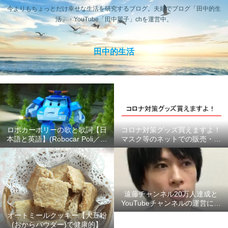
今よりもちょっとだけ幸せな生活を研究するブログ。夫婦でブログ「田中的生
活」・YouTube「田中麗子」chを運営中。
田中的生活
ロボカーポリーの歌と歌詞【日
コロナ対策グッズ買えますよ！
本語と英語】(Robocar Poli／ロ
マスク等のネットでの販売・供
ボカーポリス)
給状況のまとめ #ここにあるよ
ー
遠藤チャンネル20万人達成と
YouTubeチャンネルの運営につ
いて【2020年6月】
オートミールクッキー【大豆粉
(おからパウダー)で健康的】