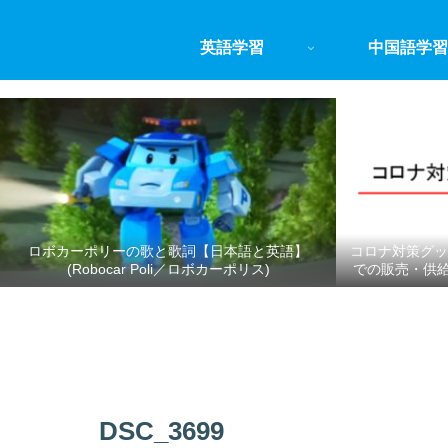
英語学習
中国語学習
ロボカーポリーの歌と歌詞【日本語と英語】
コロナ対策グッ
(Robocar Poli／ロボカーポリス)
での販売・供
DSC_3699