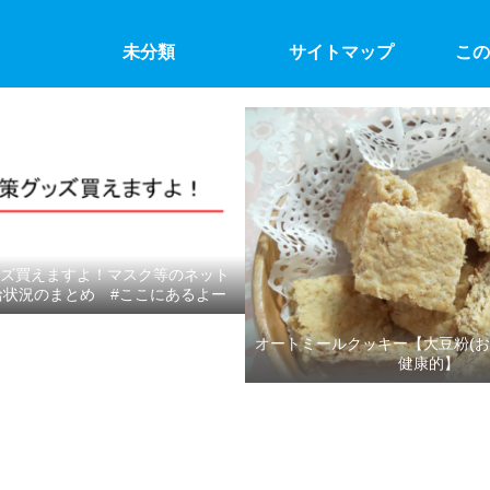
未分類
サイトマップ
この
ズ買えますよ！マスク等のネット
給状況のまとめ #ここにあるよー
オートミールクッキー【大豆粉(お
健康的】