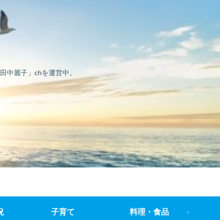
田中麗子」chを運営中。
況
子育て
料理・食品