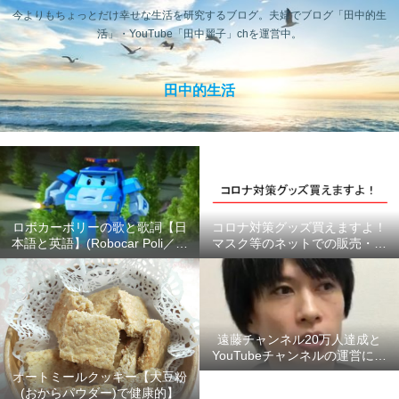
今よりもちょっとだけ幸せな生活を研究するブログ。夫婦でブログ「田中的生
活」・YouTube「田中麗子」chを運営中。
田中的生活
ロボカーポリーの歌と歌詞【日
コロナ対策グッズ買えますよ！
本語と英語】(Robocar Poli／ロ
マスク等のネットでの販売・供
ボカーポリス)
給状況のまとめ #ここにあるよ
ー
遠藤チャンネル20万人達成と
YouTubeチャンネルの運営につ
いて【2020年6月】
オートミールクッキー【大豆粉
(おからパウダー)で健康的】