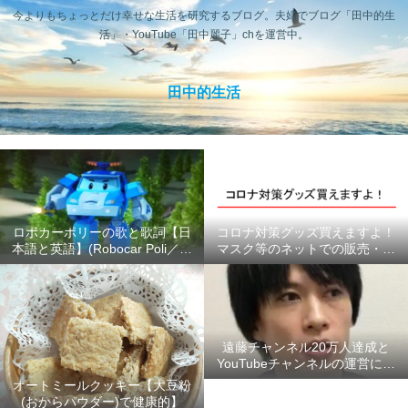
今よりもちょっとだけ幸せな生活を研究するブログ。夫婦でブログ「田中的生
活」・YouTube「田中麗子」chを運営中。
田中的生活
ロボカーポリーの歌と歌詞【日
コロナ対策グッズ買えますよ！
本語と英語】(Robocar Poli／ロ
マスク等のネットでの販売・供
ボカーポリス)
給状況のまとめ #ここにあるよ
ー
遠藤チャンネル20万人達成と
YouTubeチャンネルの運営につ
いて【2020年6月】
オートミールクッキー【大豆粉
(おからパウダー)で健康的】