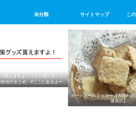
未分類
サイトマップ
この
ズ買えますよ！マスク等のネット
給状況のまとめ #ここにあるよー
オートミールクッキー【大豆粉(お
健康的】