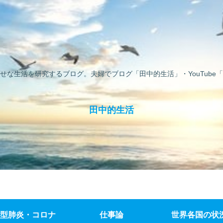
せな生活を研究するブログ。夫婦でブログ「田中的生活」・YouTube「
田中的生活
型肺炎・コロナ
仕事論
世界各国の状