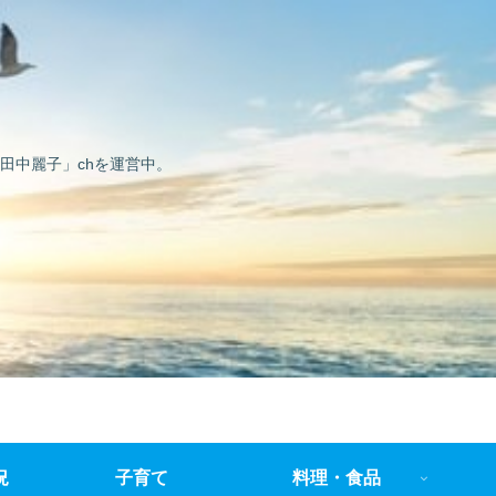
田中麗子」chを運営中。
況
子育て
料理・食品