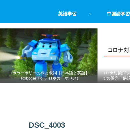
英語学習
中国語学習
ロボカーポリーの歌と歌詞【日本語と英語】
コロナ対策グッ
(Robocar Poli／ロボカーポリス)
での販売・供
DSC_4003