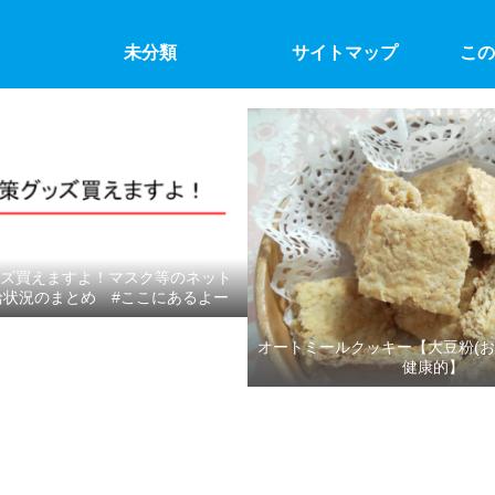
未分類
サイトマップ
この
ズ買えますよ！マスク等のネット
給状況のまとめ #ここにあるよー
オートミールクッキー【大豆粉(お
健康的】