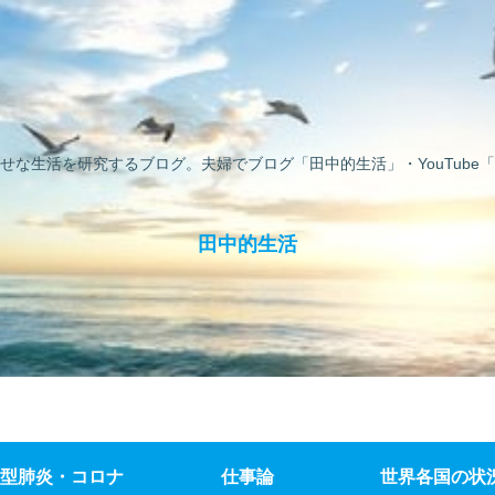
せな生活を研究するブログ。夫婦でブログ「田中的生活」・YouTube「
田中的生活
型肺炎・コロナ
仕事論
世界各国の状