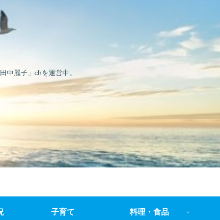
田中麗子」chを運営中。
況
子育て
料理・食品