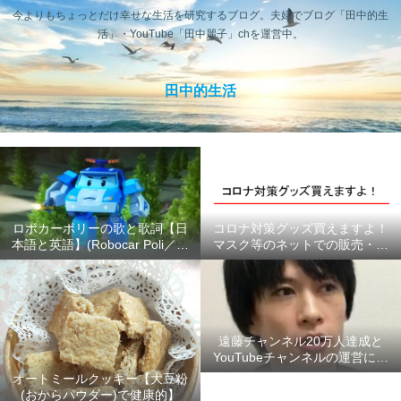
今よりもちょっとだけ幸せな生活を研究するブログ。夫婦でブログ「田中的生
活」・YouTube「田中麗子」chを運営中。
田中的生活
ロボカーポリーの歌と歌詞【日
コロナ対策グッズ買えますよ！
本語と英語】(Robocar Poli／ロ
マスク等のネットでの販売・供
ボカーポリス)
給状況のまとめ #ここにあるよ
ー
遠藤チャンネル20万人達成と
YouTubeチャンネルの運営につ
いて【2020年6月】
オートミールクッキー【大豆粉
(おからパウダー)で健康的】