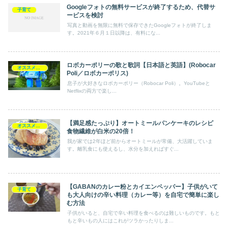
Googleフォトの無料サービスが終了するため、代替サ
子育て
ービスを検討
写真と動画を無限に無料で保存できたGoogleフォトが終了しま
す。2021年６月１日以降は、有料にな...
ロボカーポリーの歌と歌詞【日本語と英語】(Robocar
オススメ記事
Poli／ロボカーポリス)
息子が大好きなロボカーポリー（Robocar Poli）。YouTubeと
Netflixの両方で楽し...
【満足感たっぷり】オートミールパンケーキのレシピ
オススメ記事
食物繊維が白米の20倍！
我が家では2年ほど前からオートミールが常備、大活躍していま
す。離乳食にも使えるし、水分を加えればすぐ...
【GABANのカレー粉とカイエンペッパー】子供がいて
子育て
も大人向けの辛い料理（カレー等）を自宅で簡単に楽し
む方法
子供がいると、自宅で辛い料理を食べるのは難しいものです。もと
もと辛いもの人にはこれがツラかったりしま...