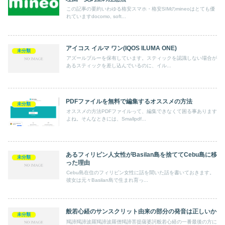
この記事の要約いわゆる格安スマホ・格安SIMのmineoはとても優
れていますdocomo, soft...
アイコス イルマ ワン(IQOS ILUMA ONE)
未分類
アズールブルーを保有しています。スティックを認識しない場合が
あるスティックを差し込んでいるのに、イル...
PDFファイルを無料で編集するオススメの方法
未分類
オススメの方法PDFファイルって、編集できなくて困る事あります
よね。そんなときには、Smallpdf...
あるフィリピン人女性がBasilan島を捨ててCebu島に移
未分類
った理由
Cebu島在住のフィリピン女性に話を聞いた話を書いておきます。
彼女は元々Basilan島で生まれ育っ...
般若心経のサンスクリット由来の部分の発音は正しいか
未分類
羯諦羯諦波羅羯諦波羅僧羯諦菩提薩婆訶般若心経の一番最後の方に