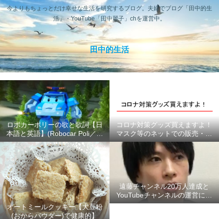
今よりもちょっとだけ幸せな生活を研究するブログ。夫婦でブログ「田中的生
活」・YouTube「田中麗子」chを運営中。
田中的生活
ロボカーポリーの歌と歌詞【日
コロナ対策グッズ買えますよ！
本語と英語】(Robocar Poli／ロ
マスク等のネットでの販売・供
ボカーポリス)
給状況のまとめ #ここにあるよ
ー
遠藤チャンネル20万人達成と
YouTubeチャンネルの運営につ
いて【2020年6月】
オートミールクッキー【大豆粉
(おからパウダー)で健康的】